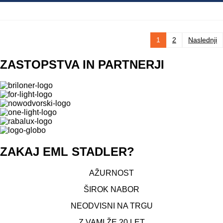
Številčenje
1
2
Naslednji
prispevkov
ZASTOPSTVA IN PARTNERJI
ZAKAJ
EML
STADLER?
AŽURNOST
ŠIROK NABOR
NEODVISNI NA TRGU
Z VAMI ŽE 20 LET