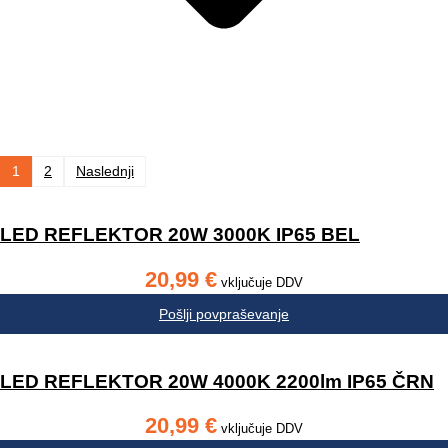
Številčenje
1
2
Naslednji
prispevkov
LED REFLEKTOR 20W 3000K IP65 BEL
20,99
€
vključuje DDV
Pošlji povpraševanje
LED REFLEKTOR 20W 4000K 2200lm IP65 ČRN
20,99
€
vključuje DDV