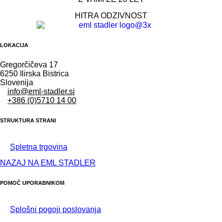
HITRA ODZIVNOST
LOKACIJA
Gregorčičeva 17
6250 Ilirska Bistrica
Slovenija
info@eml-stadler.si
+386 (0)5710 14 00
STRUKTURA STRANI
Spletna trgovina
NAZAJ NA EML STADLER
POMOČ UPORABNIKOM
Splošni pogoji poslovanja