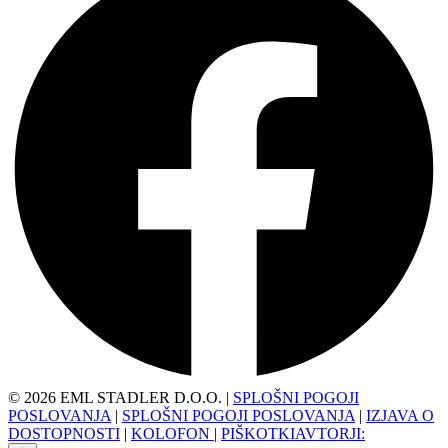
©
2026
EML STADLER D.O.O.
|
SPLOŠNI POGOJI
POSLOVANJA
|
SPLOŠNI POGOJI POSLOVANJA
|
IZJAVA O
DOSTOPNOSTI
|
KOLOFON
|
PIŠKOTKI
AVTORJI: