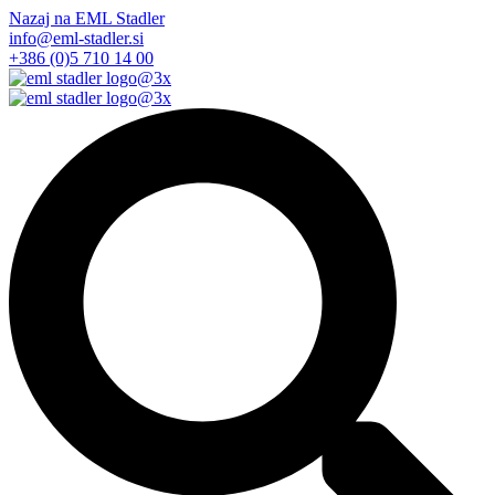
Nazaj na EML Stadler
info@eml-stadler.si
+386 (0)5 710 14 00