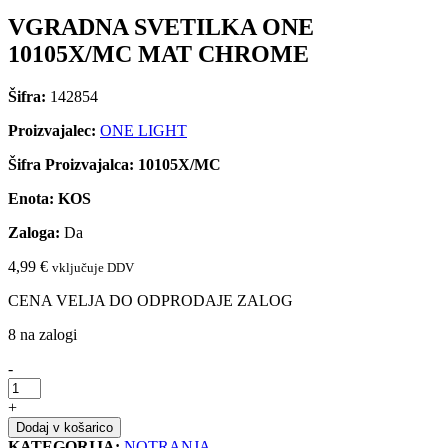
VGRADNA SVETILKA ONE
10105X/MC MAT CHROME
Šifra:
142854
Proizvajalec:
ONE LIGHT
Šifra Proizvajalca:
10105X/MC
Enota:
KOS
Zaloga:
Da
4,99
€
vključuje DDV
CENA VELJA DO ODPRODAJE ZALOG
8 na zalogi
-
VGRADNA
SVETILKA
+
ONE
Dodaj v košarico
10105X/MC
KATEGORIJA:
NOTRANJA