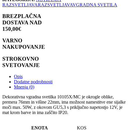
MAT
RAZSVETLJAVA
RAZSVETLJAVA
VGRADNA SVETILA
CHROME
količina
BREZPLAČNA
DOSTAVA NAD
150,00€
VARNO
NAKUPOVANJE
STROKOVNO
SVETOVANJE
Opis
Dodatne podrobnosti
Mnenja (0)
Dekorativna vgradna svetilka 10105X/MC je okrogle oblike,
premera 76mm in višine 22mm, ima možnost namestitve ene sijalke
moči max. 50W, z okovom GU5,3 s priključno napetostjo 12V, je
mat krom barve in ima zaščito IP20.
ENOTA
KOS