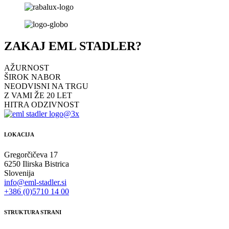
ZAKAJ
EML
STADLER?
AŽURNOST
ŠIROK NABOR
NEODVISNI NA TRGU
Z VAMI ŽE 20 LET
HITRA ODZIVNOST
LOKACIJA
Gregorčičeva 17
6250 Ilirska Bistrica
Slovenija
info@eml-stadler.si
+386 (0)5710 14 00
STRUKTURA STRANI