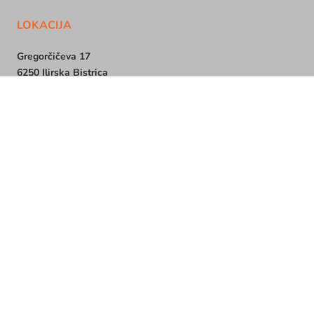
LOKACIJA
Gregorčičeva 17
6250 Ilirska Bistrica
Slovenija
info@eml-stadler.si
+386 (0)5710 14 00
DELOVNI ČAS
PONEDELJEK – PETEK:
07.30 – 18.00
SOBOTA: 08.00 – 12.00