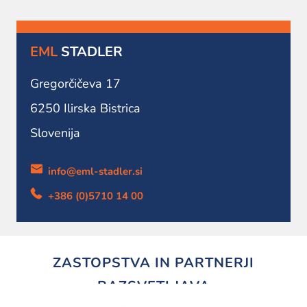
EML
STADLER
Gregorčičeva 17
6250 Ilirska Bistrica
Slovenija
info@eml-stadler.si
+386 (0)5710 14 00
ZASTOPSTVA IN PARTNERJI
RAZSVETLJAVA