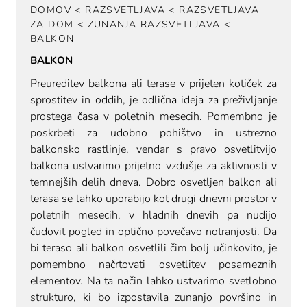
DOMOV
<
RAZSVETLJAVA
<
RAZSVETLJAVA
ZA DOM
<
ZUNANJA RAZSVETLJAVA
<
BALKON
BALKON
Preureditev balkona ali terase v prijeten kotiček za
sprostitev in oddih, je odlična ideja za preživljanje
prostega časa v poletnih mesecih. Pomembno je
poskrbeti za udobno pohištvo in ustrezno
balkonsko rastlinje, vendar s pravo osvetlitvijo
balkona ustvarimo prijetno vzdušje za aktivnosti v
temnejših delih dneva. Dobro osvetljen balkon ali
terasa se lahko uporabijo kot drugi dnevni prostor v
poletnih mesecih, v hladnih dnevih pa nudijo
čudovit pogled in optično povečavo notranjosti. Da
bi teraso ali balkon osvetlili čim bolj učinkovito, je
pomembno načrtovati osvetlitev posameznih
elementov. Na ta način lahko ustvarimo svetlobno
strukturo, ki bo izpostavila zunanjo površino in