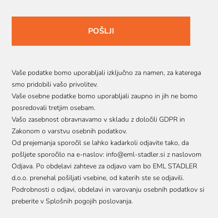
Vaše podatke bomo uporabljali izključno za namen, za katerega
smo pridobili vašo privolitev.
Vaše osebne podatke bomo uporabljali zaupno in jih ne bomo
posredovali tretjim osebam.
Vašo zasebnost obravnavamo v skladu z določili GDPR in
Zakonom o varstvu osebnih podatkov.
Od prejemanja sporočil se lahko kadarkoli odjavite tako, da
pošljete sporočilo na e-naslov:
info@eml-stadler.si
z naslovom
Odjava. Po obdelavi zahteve za odjavo vam bo EML STADLER
d.o.o. prenehal pošiljati vsebine, od katerih ste se odjavili.
Podrobnosti o odjavi, obdelavi in varovanju osebnih podatkov si
preberite v
Splošnih pogojih poslovanja
.